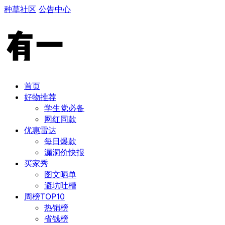
种草社区
公告中心
首页
好物推荐
学生党必备
​网红同款
优惠雷达
每日爆款
漏洞价快报
买家秀
图文晒单
避坑吐槽
周榜TOP10
热销榜
​省钱榜