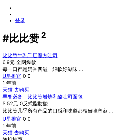
登录
2
#
比比赞
比比赞牛乳千层魔方吐司
6.9元 全网爆款
每一口都是奶香四溢，綿軟好滋味 ...
U星推官
0
0
1 年前
天猫
去购买
早餐必备！比比赞岩烧乳酪吐司面包
5.52元 0反式脂肪酸
比比赞几乎所有产品的口感和味道都相当哇塞👍 ...
U星推官
0
0
1 年前
天猫
去购买
随机推荐