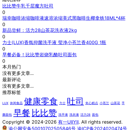
比比赞牛乳千层魔方吐司
0
瑞幸咖啡浓缩咖啡液速溶浓缩美式黑咖啡生椰拿铁18ML*4杯
0
新品尝鲜：活力28山茶花洗衣液2kg
0
力士(LUX)香氛抑菌洗手液 莹净小苍兰香400G 1瓶
0
早餐必备！比比赞岩烧乳酪吐司面包
0
本月热门
没有更多文章...
最新评论
没有更多文章...
推荐标签
健康零食
吐司
LUX
休闲食品
力士
夹心糕点
小苍兰
山茶花
手
早餐
比比赞
撕面包
洗手液
洗衣液
活力28
面包
Copyright © 2024-2026
有一UIIYII
. All rights reserved.
渝公网安备50010702505846号
渝ICP备2024020474号