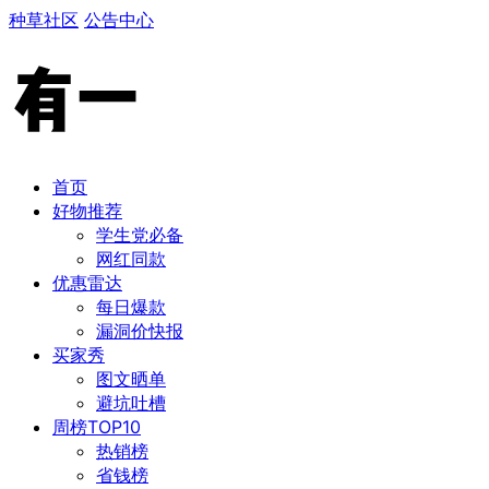
种草社区
公告中心
首页
好物推荐
学生党必备
​网红同款
优惠雷达
每日爆款
漏洞价快报
买家秀
图文晒单
避坑吐槽
周榜TOP10
热销榜
​省钱榜