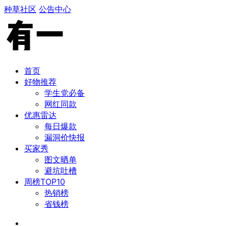
种草社区
公告中心
首页
好物推荐
学生党必备
​网红同款
优惠雷达
每日爆款
漏洞价快报
买家秀
图文晒单
避坑吐槽
周榜TOP10
热销榜
​省钱榜