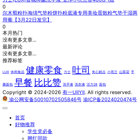
0
尔木萄粉扑海绵气垫粉饼扑粉底液专用美妆蛋散粉气垫干湿两
用葡【3月22日发完】
0
本月热门
没有更多文章...
最新评论
没有更多文章...
推荐标签
健康零食
吐司
LUX
休闲食品
力士
夹心糕点
小苍兰
山茶花
手
早餐
比比赞
撕面包
洗手液
洗衣液
活力28
面包
Copyright © 2024-2026
有一UIIYII
. All rights reserved.
渝公网安备50010702505846号
渝ICP备2024020474号
首页
好物推荐
学生党必备
​网红同款