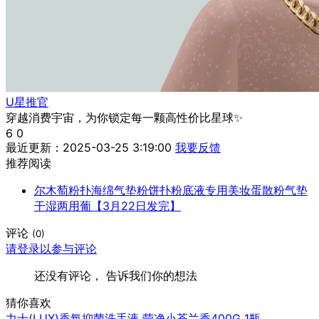
U星推官
穿越消费宇宙，为你锁定每一颗高性价比星球✨
6
0
最近更新：2025-03-25 3:19:00
我要反馈
推荐阅读
尔木萄粉扑海绵气垫粉饼扑粉底液专用美妆蛋散粉气垫
干湿两用葡【3月22日发完】
评论
(0)
请登录以参与评论
还没有评论， 告诉我们你的想法
猜你喜欢
力士(LUX)香氛抑菌洗手液 莹净小苍兰香400G 1瓶